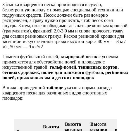
Засыпка кварцевого песка производится в сухую,
безветренную погоду с помощью специальной техники или
подручных средств. Песок должен быть равномерно
распределен, а траву нужно прочесать, чтоб песок осел
внутрь. Затем, поле необходимо засыпать резиновым крошкой
(гранулянтом), фракцией 2,0-3,0 мм и снова прочесать траву
для осадки резиновых гранул. Расход резиновой крошки для
засыпной искусственной травы высотой ворса 40 мм — 8 кг/
м2, 50 мм — 9 кг/м2.
Помимо футбольный полей,
кварцевый песок
с успехом
применяется для обустройства полей и площадок с
искусственной травой,
гольф-полей, теннисных кортов,
беговых дорожек, полей для пляжного футбола, регбийных
полей, прыжковых ям и детских площадок
.
В ниже приведенной
таблице
указаны нормы расхода
кварцевого песка для различных видов спортивных
площадок:
Высота
Высота
Расх
Высота
засыпки
засыпки
кварце