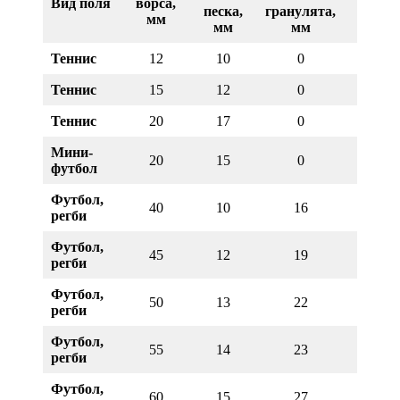
Вид поля
ворса,
песка,
гранулята,
песка,
мм
мм
мм
м2
Теннис
12
10
0
12
Теннис
15
12
0
14
Теннис
20
17
0
25
Мини-
20
15
0
20
футбол
Футбол,
40
10
16
20
регби
Футбол,
45
12
19
22
регби
Футбол,
50
13
22
25
регби
Футбол,
55
14
23
28
регби
Футбол,
60
15
27
30