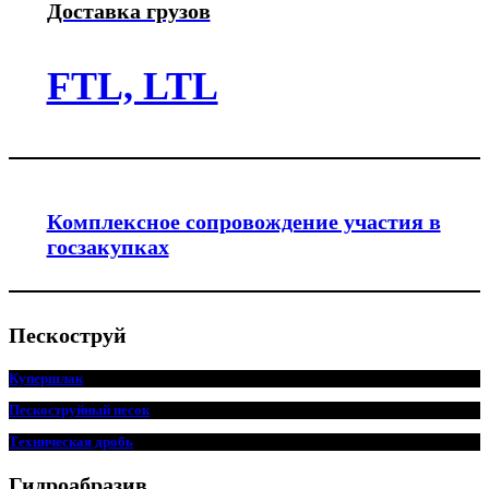
Доставка грузов
FTL, LTL
Комплексное сопровождение участия в
госзакупках
Пескоструй
Купершлак
Пескоструйный песок
Техническая дробь
Гидроабразив