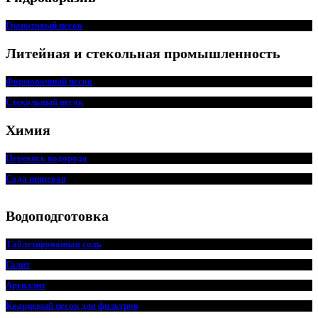
Гранатовый песок
Литейная и стекольная промышленность
Формовочный песок
Стекольный песок
Химия
Перекись водорода
Сода пищевая
Водоподготовка
Таблетированная соль
Галит
Аргиллит
Кварцевый песок для фильтров