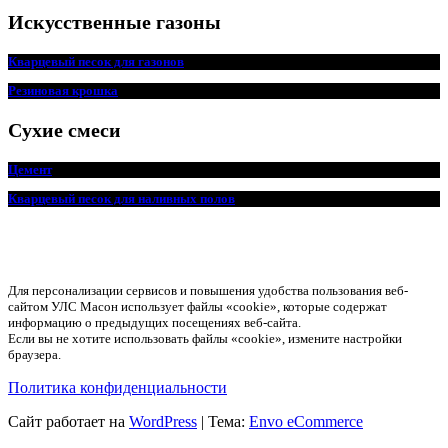
Искусственные газоны
Кварцевый песок для
г
азонов
Резиновая крошка
Сухие смеси
Цемент
Кварцевый песок для наливных полов
Для персонализации сервисов и повышения удобства пользования веб-
сайтом УЛС Масон использует файлы «cookie», которые содержат
информацию о предыдущих посещениях веб-сайта.
Если вы не хотите использовать файлы «cookie», измените настройки
браузера.
Политика конфиденциальности
Сайт работает на
WordPress
|
Тема:
Envo eCommerce