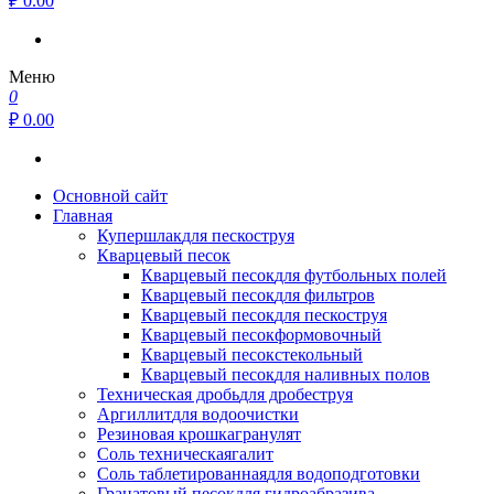
₽ 0.00
Меню
0
₽ 0.00
Основной сайт
Главная
Купершлак
для пескоструя
Кварцевый песок
Кварцевый песок
для футбольных полей
Кварцевый песок
для фильтров
Кварцевый песок
для пескоструя
Кварцевый песок
формовочный
Кварцевый песок
стекольный
Кварцевый песок
для наливных полов
Техническая дробь
для дробеструя
Аргиллит
для водоочистки
Резиновая крошка
гранулят
Соль техническая
галит
Соль таблетированная
для водоподготовки
Гранатовый песок
для гидроабразива