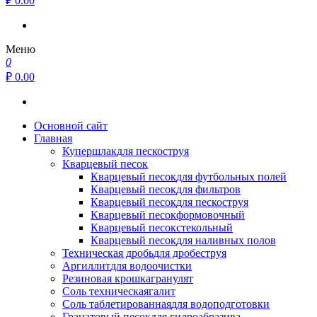
₽ 0.00
Меню
0
₽ 0.00
Основной сайт
Главная
Купершлак
для пескоструя
Кварцевый песок
Кварцевый песок
для футбольных полей
Кварцевый песок
для фильтров
Кварцевый песок
для пескоструя
Кварцевый песок
формовочный
Кварцевый песок
стекольный
Кварцевый песок
для наливных полов
Техническая дробь
для дробеструя
Аргиллит
для водоочистки
Резиновая крошка
гранулят
Соль техническая
галит
Соль таблетированная
для водоподготовки
Гранатовый песок
для гидроабразива