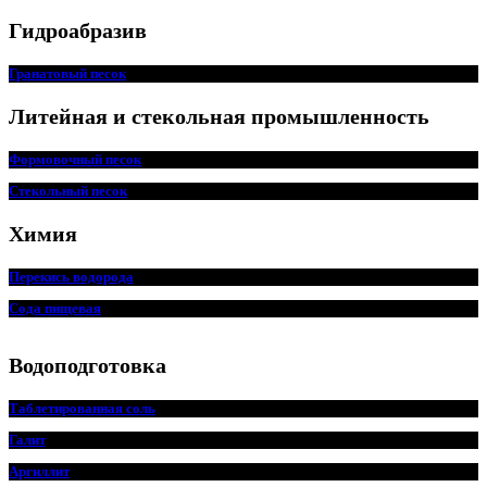
Гидроабразив
Гранатовый песок
Литейная и стекольная промышленность
Формовочный песок
Стекольный песок
Химия
Перекись водорода
Сода пищевая
Водоподготовка
Таблетированная соль
Галит
Аргиллит