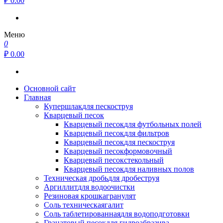
₽ 0.00
Меню
0
₽ 0.00
Основной сайт
Главная
Купершлак
для пескоструя
Кварцевый песок
Кварцевый песок
для футбольных полей
Кварцевый песок
для фильтров
Кварцевый песок
для пескоструя
Кварцевый песок
формовочный
Кварцевый песок
стекольный
Кварцевый песок
для наливных полов
Техническая дробь
для дробеструя
Аргиллит
для водоочистки
Резиновая крошка
гранулят
Соль техническая
галит
Соль таблетированная
для водоподготовки
Гранатовый песок
для гидроабразива