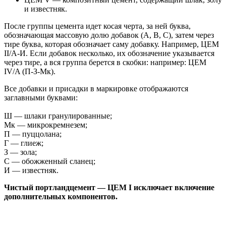
и известняк.
После группы цемента идет косая черта, за ней буква,
обозначающая массовую долю добавок (A, B, C), затем через
тире буква, которая обозначает саму добавку. Например, ЦЕМ
II/А-И. Если добавок несколько, их обозначение указывается
через тире, а вся группа берется в скобки: например: ЦЕМ
IV/A (П-З-Мк).
Все добавки и присадки в маркировке отображаются
заглавными буквами:
Ш — шлаки гранулированные;
Мк — микрокремнезем;
П — пуццолана;
Г — глиеж;
З — зола;
С — обожженный сланец;
И — известняк.
Чистый портландцемент — ЦЕМ I исключает включение
дополнительных компонентов.