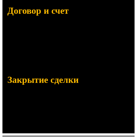
Договор и счет
Отправим на согласование:
Договор поставки
Счет на оплату (с НДС и без НДС)
Сертификаты, паспорта качества
Закрытие сделки
Отправим заказанный товар
Убедимся в его получении по
количеству и качеству
Отправим закрывающие документы