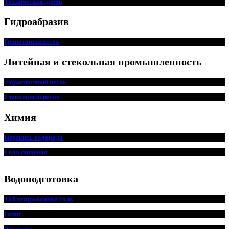
Техническая дробь
Гидроабразив
Гранатовый песок
Литейная и стекольная промышленность
Формовочный песок
Стекольный песок
Химия
Перекись водорода
Сода пищевая
Водоподготовка
Таблетированная соль
Галит
Аргиллит